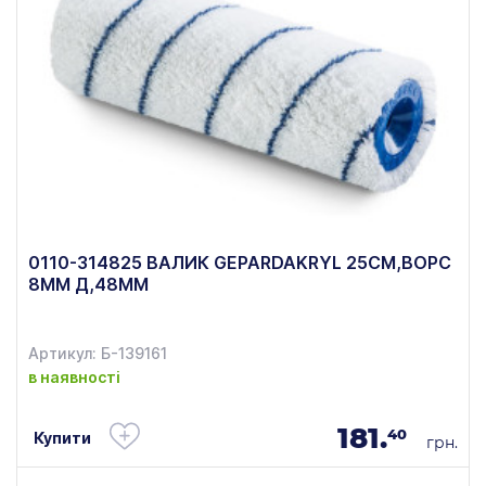
0110-314825 ВАЛИК GEPARDAKRYL 25CM,ВОРС
8ММ Д,48ММ
Артикул: Б-139161
в наявності
181.
40
Купити
грн.