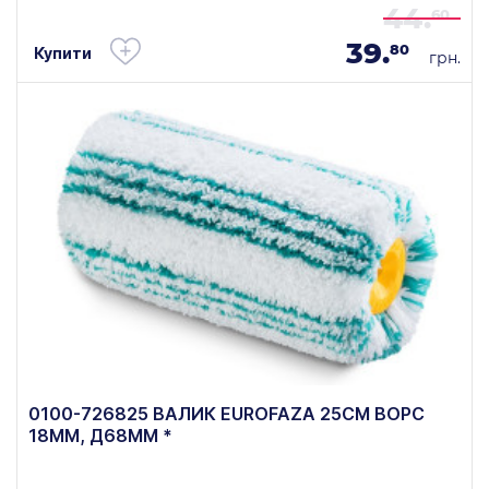
44.
60
39.
80
Купити
грн.
0100-726825 ВАЛИК EUROFAZA 25СМ ВОРС
18ММ, Д68ММ *