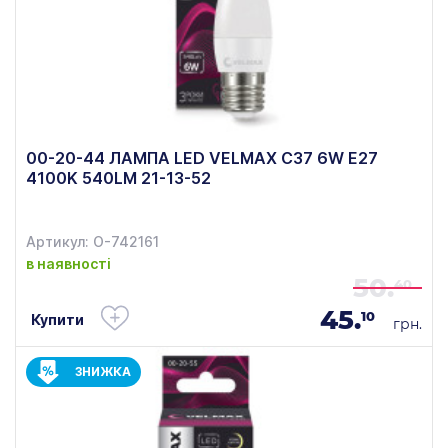
00-20-44 ЛАМПА LED VELMAX С37 6W E27
4100K 540LM 21-13-52
Артикул: О-742161
в наявності
50.
40
45.
10
Купити
грн.
ЗНИЖКА