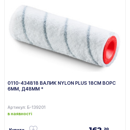
0110-434818 ВАЛИК NYLON PLUS 18СМ ВОРС
6ММ, Д48ММ *
Артикул: Б-139201
в наявності
162.
20
Купити