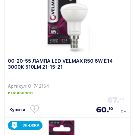
00-20-55 ЛАМПА LED VELMAX R50 6W E14
3000K 510LM 21-15-21
Артикул: О-742164
в наявності
67.
30
60.
10
Купити
грн.
ЗНИЖКА