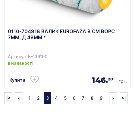
0110-704818 ВАЛИК EUROFAZA 8 СМ ВОРС
7ММ, Д 48ММ *
Артикул: Б-139190
в наявності
146.
20
Купити
грн.
|<
<
1
2
3
4
5
6
7
8
9
>
>|