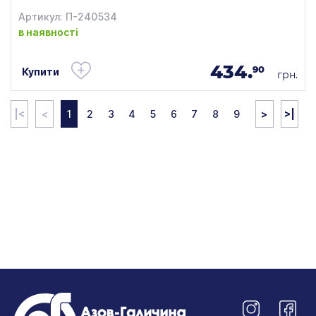
Артикул: П-240534
в наявності
434.
90
Купити
грн.
|<
<
1
2
3
4
5
6
7
8
9
>
>|