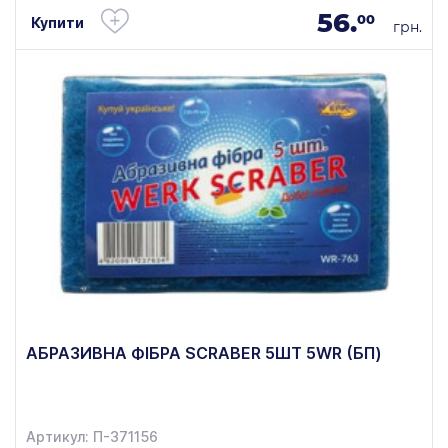
56.
00
Купити
грн.
АБРАЗИВНА ФІБРА SCRABER 5ШТ 5WR (БП)
Артикул: П-371156