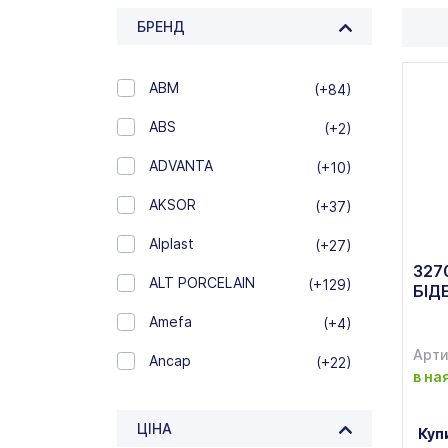
БРЕНД
ABM
(+84)
ABS
(+2)
ADVANTA
(+10)
AKSOR
(+37)
Alplast
(+27)
327
ALT PORCELAIN
(+129)
БІД
Amefa
(+4)
Арти
Ancap
(+22)
в на
APS
(+27)
ЦІНА
Куп
ARAVEN
(+103)