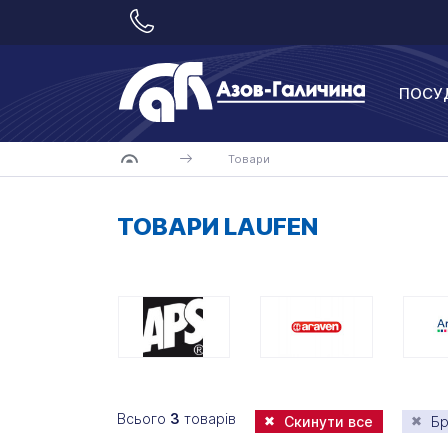
ПОСУ
Товари
ТОВАРИ LAUFEN
Всього
3
товарів
Скинути все
Бр