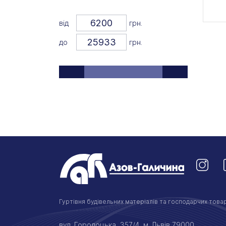
Arcoroc
(+88)
від
грн.
ARCOS
(+311)
до
грн.
Ariane
(+40)
Arles
(+18)
Armstrong
(+1)
ARTglass
(+1)
ARTISAN
(+6)
Astera
(+40)
Atlas
(+30)
Aureti
(+16)
Гуртівня будівельних матеріалів та господарчих товар
Bartscher
(+1)
вул. Городоцька, 357/4, м. Львів 79000