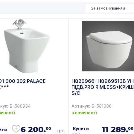
За замовчуванням
01 000 302 PALACE
H820966+H8969513B УН
Е***
ПІДВ.PRO RIMLESS+КРИ
S/C
кул: Б-580934
Артикул: Б-581086
явності
в наявності
6 200.
11 289.
Купити
00
00
ити
грн.