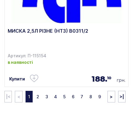
МИСКА 2,5Л РІЗНЕ (НТЗ) В0311/2
Артикул: П-115154
в наявності
188.
10
Купити
грн.
|<
<
1
2
3
4
5
6
7
8
9
>
>|