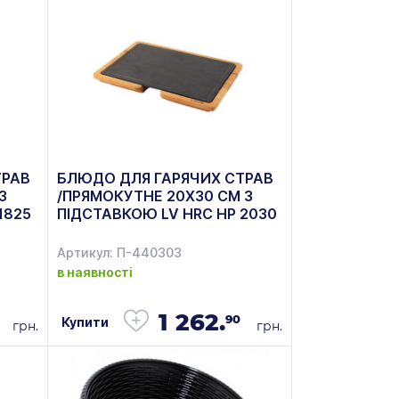
ТРАВ
БЛЮДО ДЛЯ ГАРЯЧИХ СТРАВ
З
/ПРЯМОКУТНЕ 20Х30 СМ З
1825
ПІДСТАВКОЮ LV HRC HP 2030
AS 255 IR LAVA
Артикул: П-440303
в наявності
1 262.
90
Купити
грн.
грн.