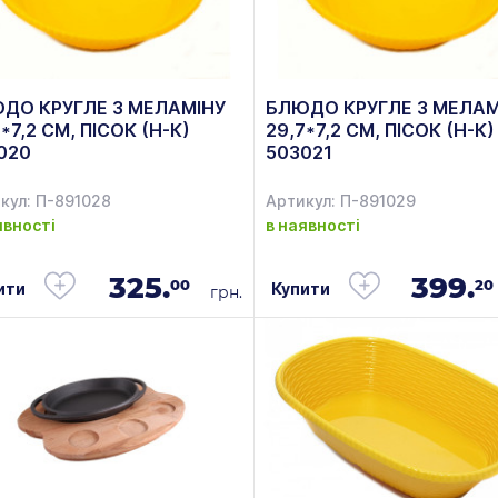
ДО КРУГЛЕ З МЕЛАМІНУ
БЛЮДО КРУГЛЕ З МЕЛАМ
*7,2 СМ, ПІСОК (Н-К)
29,7*7,2 СМ, ПІСОК (Н-К)
020
503021
кул: П-891028
Артикул: П-891029
явності
в наявності
325.
399.
00
20
ити
Купити
грн.