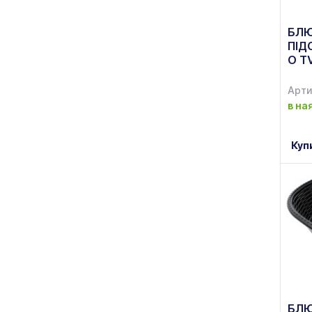
БЛЮ
ПІД
O T
Арти
в на
Куп
БЛЮ