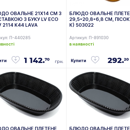
ДО ОВАЛЬНЕ 21Х14 СМ З
БЛЮДО ОВАЛЬНЕ ПЛЕТЕ
СТАВКОЮ З БУКУ LV ECO
29,5*20,8*6,8 СМ, ПІСОК
V 2114 K44 LAVA
К) 503022
кул: П-440285
Артикул: П-891030
явності
в наявності
1 142.
292.
70
20
ити
Купити
грн.
ДО ОВАЛЬНЕ ПЛЕТЕНЕ
БЛЮДО ОВАЛЬНЕ ПЛЕТЕ