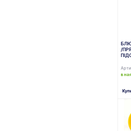
БЛЮ
/ПР
ПІД
AS 
Арти
в на
Куп