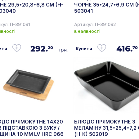
НЕ 29,5*20,8*6,8 СМ (Н-
ЧОРНЕ 35*24,7*6,9 СМ (
503040
503041
кул: П-891091
Артикул: П-891092
явності
в наявності
292.
416.
20
70
ити
Купити
грн.
ДО ПРЯМОКУТНЕ 14Х20
БЛЮДО ПРЯМОКУТНЕ З
З ПІДСТАВКОЮ З БУКУ /
МЕЛАМІНУ 31,5*25,4*7,2
ЩИНА 10 ММ LV HRC 066
(Н-К) 502019