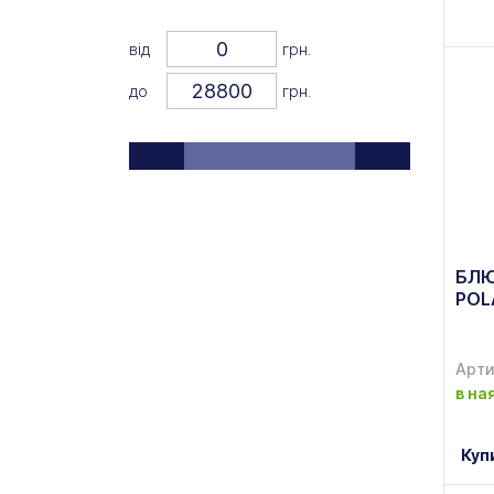
Korkmaz
(1)
від
грн.
KULSAN
(45)
до
грн.
Lacor
(4)
Lava
(41)
Libbey
(2)
Mazhura
(2)
БЛЮ
NORMAK
(56)
POL
Арти
в на
Куп