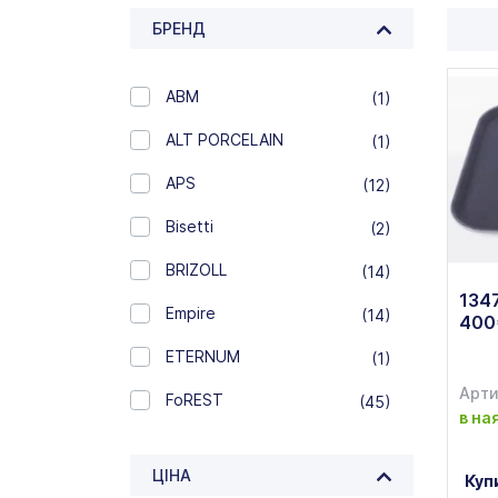
БРЕНД
ABM
(1)
ALT PORCELAIN
(1)
APS
(12)
Bisetti
(2)
BRIZOLL
(14)
134
Empire
(14)
400
ETERNUM
(1)
Арти
FoREST
(45)
в на
Hendi
(3)
ЦІНА
Куп
Ibili
(1)