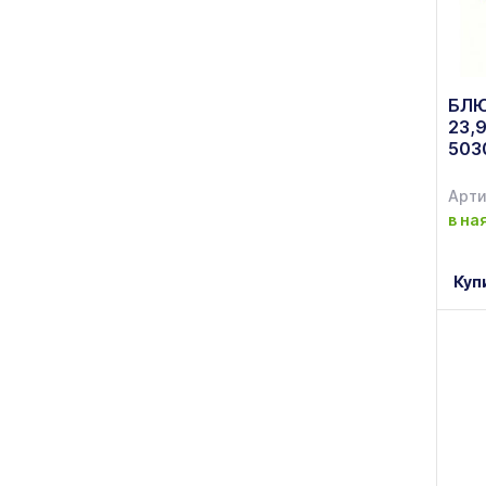
БЛЮ
23,9
503
Арти
в на
Куп