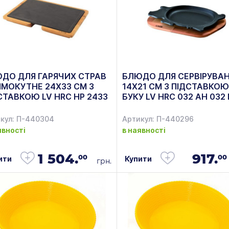
ДО ДЛЯ ГАРЯЧИХ СТРАВ
БЛЮДО ДЛЯ СЕРВІРУВА
ЯМОКУТНЕ 24Х33 СМ З
14Х21 СМ З ПІДСТАВКОЮ
СТАВКОЮ LV HRC HP 2433
БУКУ LV HRC 032 AH 032 
250 IR LAVA
LAVA
кул: П-440304
Артикул: П-440296
явності
в наявності
1 504.
917.
00
00
ити
Купити
грн.