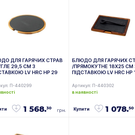
ДО ДЛЯ ГАРЯЧИХ СТРАВ
БЛЮДО ДЛЯ ГАРЯЧИХ С
УГЛЕ 29,5 СМ З
/ПРЯМОКУТНЕ 18Х25 СМ 
СТАВКОЮ LV HRC HP 29
ПІДСТАВКОЮ LV HRC HP 
61 IR LAVA
AS 259 IR LAVA
кул: П-440299
Артикул: П-440302
явності
в наявності
1 568.
1 078.
30
50
ити
Купити
грн.