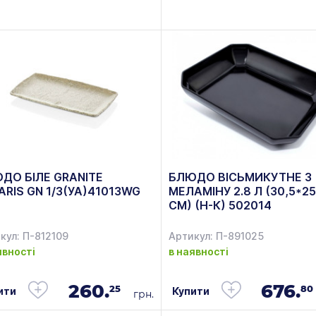
ДО БІЛЕ GRANITE
БЛЮДО ВІСЬМИКУТНЕ З
ARIS GN 1/3(УА)41013WG
МЕЛАМІНУ 2.8 Л (30,5*25
СМ) (Н-К) 502014
кул: П-812109
Артикул: П-891025
явності
в наявності
260.
676.
25
80
ити
Купити
грн.