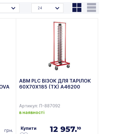
24
ABM PLC ВІЗОК ДЛЯ ТАРІЛОК
NOVA
60X70X185 (ТХ) A46200
Артикул: П-887092
в наявності
12 957.
Купити
10
грн.