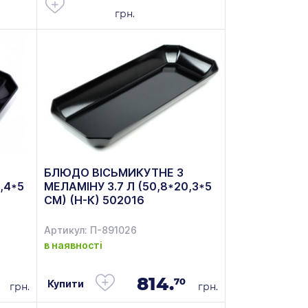
грн.
БЛЮДО ВІСЬМИКУТНЕ З
,4*5
МЕЛАМІНУ 3.7 Л (50,8*20,3*5
СМ) (Н-К) 502016
Артикул: П-891026
в наявності
814.
70
Купити
грн.
грн.