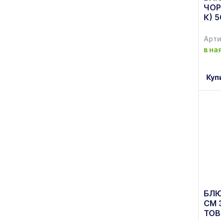
ЧОР
К) 
Арти
в на
Куп
БЛЮ
СМ 
ТОВ