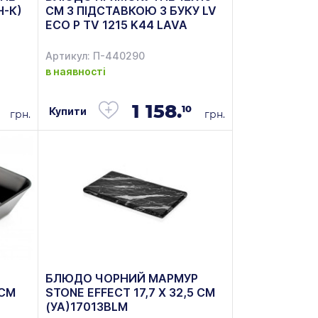
Н-К)
СМ З ПІДСТАВКОЮ З БУКУ LV
ECO P TV 1215 K44 LAVA
(СОУСНИКИ В КОМПЛЕКТ НЕ
ВХОДЯТЬ)
Артикул: П-440290
в наявності
1 158.
10
Купити
грн.
грн.
БЛЮДО ЧОРНИЙ МАРМУР
 СМ
STONE EFFECT 17,7 X 32,5 СМ
(УА)17013BLM