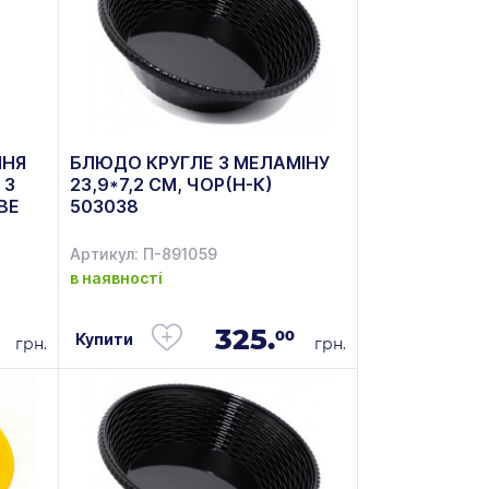
ННЯ
БЛЮДО КРУГЛЕ З МЕЛАМІНУ
 З
23,9*7,2 СМ, ЧОР(Н-К)
BE
503038
Артикул: П-891059
в наявності
325.
00
Купити
грн.
грн.