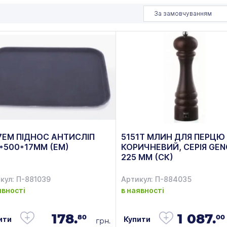
За замовчуванням
7ЕМ ПІДНОС АНТИСЛІП
5151T МЛИН ДЛЯ ПЕРЦЮ
*500*17ММ (ЕМ)
КОРИЧНЕВИЙ, СЕРІЯ GE
225 ММ (СК)
кул: П-881039
Артикул: П-884035
явності
в наявності
178.
1 087.
80
00
ити
Купити
грн.