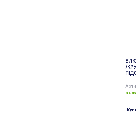
БЛЮ
/КР
ПІД
AS 2
Арти
в на
Куп