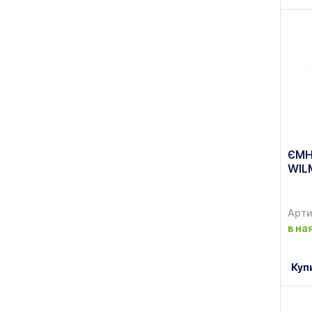
ЄМН
WIL
Арти
в на
Куп