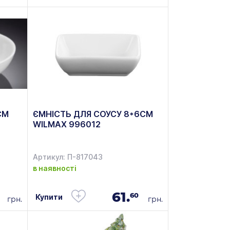
СМ
ЄМНІСТЬ ДЛЯ СОУСУ 8*6СМ
WILMAX 996012
Артикул: П-817043
в наявності
61.
60
Купити
грн.
грн.