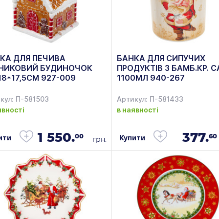
КА ДЛЯ ПЕЧИВА
БАНКА ДЛЯ СИПУЧИХ
НИКОВИЙ БУДИНОЧОК
ПРОДУКТІВ З БАМБ.КР. 
18*17,5СМ 927-009
1100МЛ 940-267
кул: П-581503
Артикул: П-581433
явності
в наявності
1 550.
377.
00
60
ити
Купити
грн.