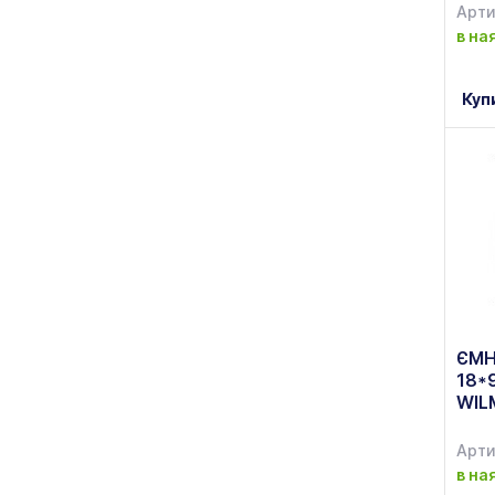
Lunasol
Арти
(1)
в на
Maestro
(1)
MARCONI
Куп
(1)
Milika
(31)
Pasabahce
(51)
RINGEL
(1)
Rococo
(126)
S&T
(163)
Vincent
ЄМН
(1)
18*
Vitol
WIL
(1)
Wilmax
(225)
Арти
в на
Гусь Хрустальний
(1)