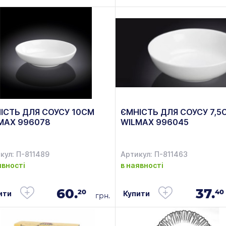
ІСТЬ ДЛЯ СОУСУ 10СМ
ЄМНІСТЬ ДЛЯ СОУСУ 7,5
MAX 996078
WILMAX 996045
кул: П-811489
Артикул: П-811463
явності
в наявності
60.
37.
20
40
ити
Купити
грн.