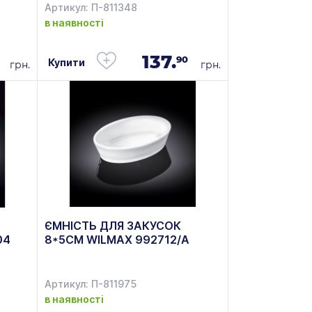
Артикул: П-811348
в наявності
137.
90
Купити
грн.
грн.
ЄМНІСТЬ ДЛЯ ЗАКУСОК
04
8*5СМ WILMAX 992712/А
Артикул: П-811975
в наявності