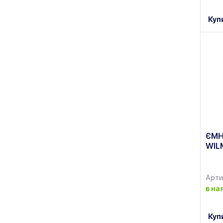
Дружківський фарфоровий
Куп
завод
(12)
Дубно
(2)
ДФЗ
(217)
Елен Декор
(130)
Металац
(3)
Новомосковський посуд
ЄМН
(35)
WIL
Оселя
(2)
ОСЗ
Арти
(20)
в на
Куп