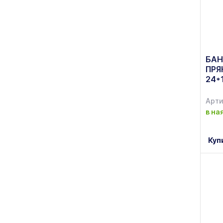
БАН
ПРЯ
24*
Арти
в на
Куп