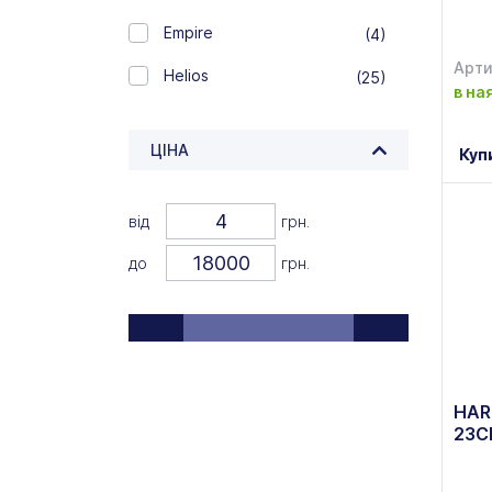
Empire
(4)
Арти
Helios
(25)
в на
INTEROS
(22)
ЦІНА
Куп
Ipec
(22)
Ivonne
(4)
від
грн.
Iwona
(1)
до
грн.
Keramia
(15)
Krauff
(3)
Lefard
(105)
HAR
Lessner
(1)
23С
Luminarc
(210)