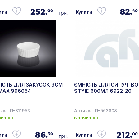
252.
82.
00
40
ити
Купити
грн.
ІСТЬ ДЛЯ ЗАКУСОК 9СМ
ЄМНІСТЬ ДЛЯ СИПУЧ. B
MAX 996054
STYIE 600МЛ 6922-20
кул: П-811953
Артикул: П-563808
явності
в наявності
86.
212.
30
00
ити
Купити
грн.