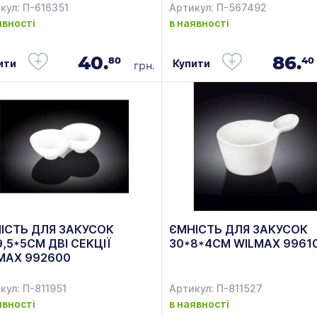
кул: П-616351
Артикул: П-567492
явності
в наявності
40.
86.
80
40
ити
Купити
грн.
ІСТЬ ДЛЯ ЗАКУСОК
ЄМНІСТЬ ДЛЯ ЗАКУСОК
9,5*5СМ ДВІ СЕКЦІЇ
30*8*4СМ WILMAX 9961
MAX 992600
кул: П-811951
Артикул: П-811527
явності
в наявності