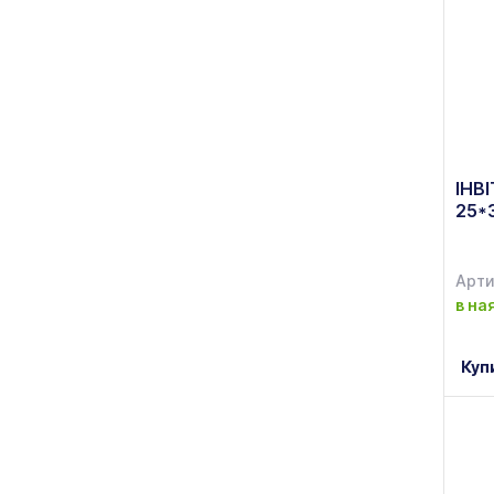
ІНВ
25*
Арти
в на
Куп