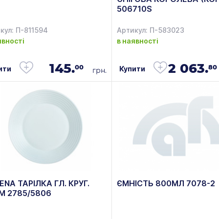
506710S
кул: П-811594
Артикул: П-583023
явності
в наявності
145.
2 063.
00
80
ити
Купити
грн.
ENA ТАРІЛКА ГЛ. КРУГ.
ЄМНІСТЬ 800МЛ 7078-2
М 2785/5806