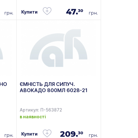
47.
30
Купити
грн.
грн.
OHO
ЄМНІСТЬ ДЛЯ СИПУЧ.
АВОКАДО 800МЛ 6028-21
Артикул: П-563872
в наявності
209.
30
Купити
грн.
грн.