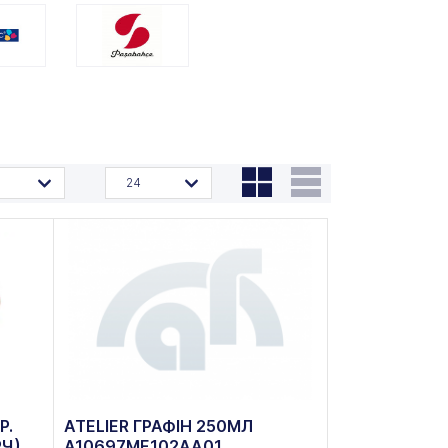
24
Р.
ATELIER ГРАФІН 250МЛ
РЧ)
A10697ME102AA01