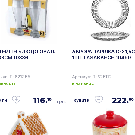
ІТЕЙШН БЛЮДО ОВАЛ.
АВРОРА ТАРІЛКА D-31,5
33СМ 10336
1ШТ PASABAHCE 10499
кул: П-621355
Артикул: П-625112
явності
в наявності
116.
222.
10
60
ити
Купити
грн.