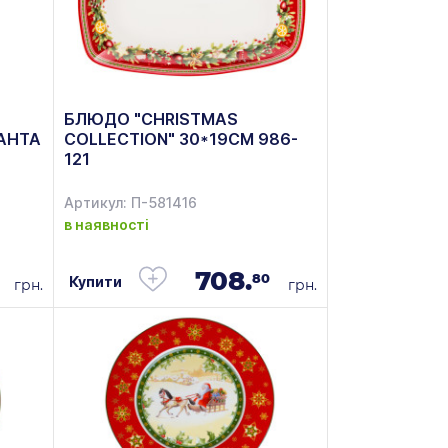
БЛЮДО "CHRISTMAS
САНТА
COLLECTION" 30*19СМ 986-
121
Артикул: П-581416
в наявності
708.
80
Купити
грн.
грн.