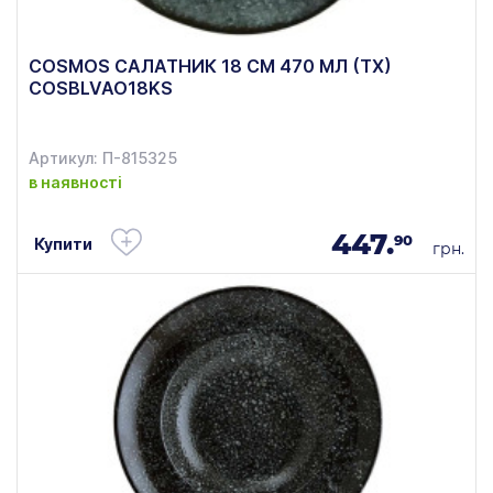
COSMOS САЛАТНИК 18 СМ 470 МЛ (ТХ)
COSBLVAO18KS
Артикул: П-815325
в наявності
447.
90
Купити
грн.