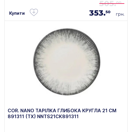
505.
00
353.
50
Купити
грн.
COR. NANO ТАРІЛКА ГЛИБОКА КРУГЛА 21 СМ
891311 (ТХ) NNTS21CK891311