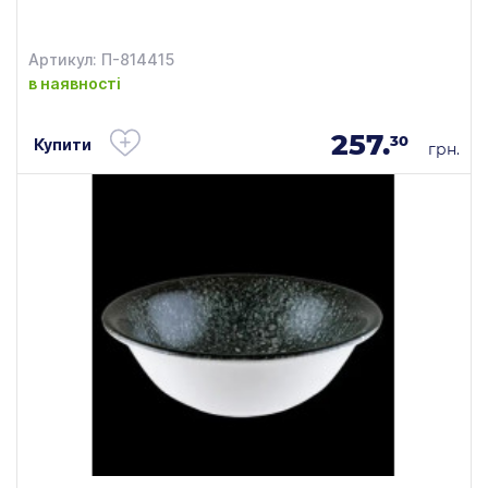
Артикул: П-814415
в наявності
257.
30
Купити
грн.