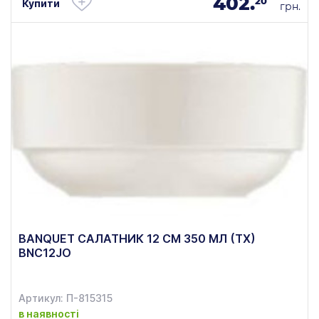
402.
20
Купити
грн.
BANQUET САЛАТНИК 12 СМ 350 МЛ (ТХ)
BNC12JO
Артикул: П-815315
в наявності