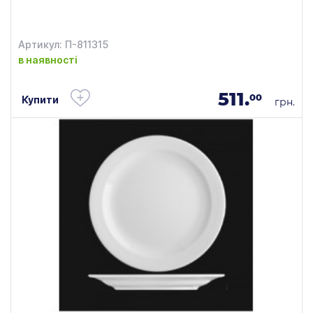
Артикул: П-811315
в наявності
511.
00
Купити
грн.