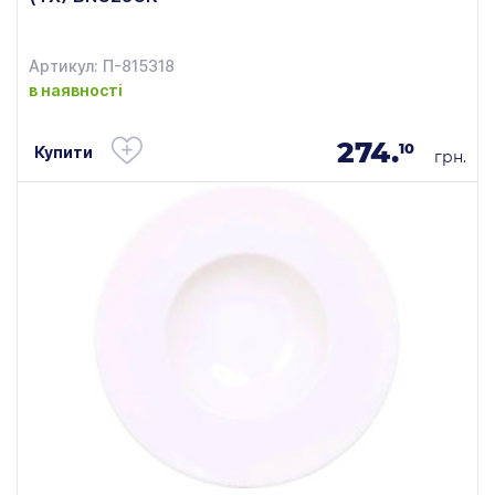
Артикул: П-815318
в наявності
274.
10
Купити
грн.