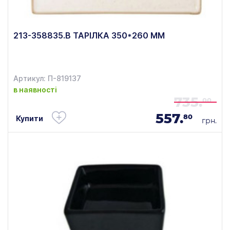
213-358835.B ТАРІЛКА 350*260 ММ
Артикул: П-819137
в наявності
735.
00
557.
80
Купити
грн.