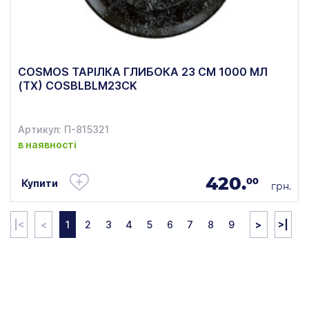
COSMOS ТАРІЛКА ГЛИБОКА 23 СМ 1000 МЛ
(ТХ) COSBLBLM23CK
Артикул: П-815321
в наявності
420.
00
Купити
грн.
|<
<
1
2
3
4
5
6
7
8
9
>
>|