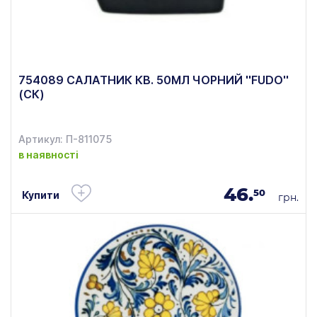
754089 САЛАТНИК КВ. 50МЛ ЧОРНИЙ ''FUDO''
(СК)
Артикул: П-811075
в наявності
46.
50
Купити
грн.