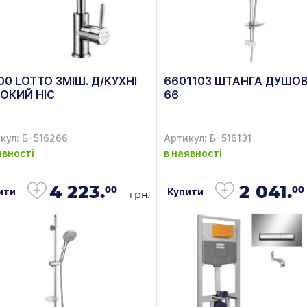
00 LOTTO ЗМІШ. Д/КУХНІ
6601103 ШТАНГА ДУШОВ
ОКИЙ НІС
66
кул: Б-516266
Артикул: Б-516131
явності
в наявності
4 223.
2 041.
00
00
ити
Купити
грн.