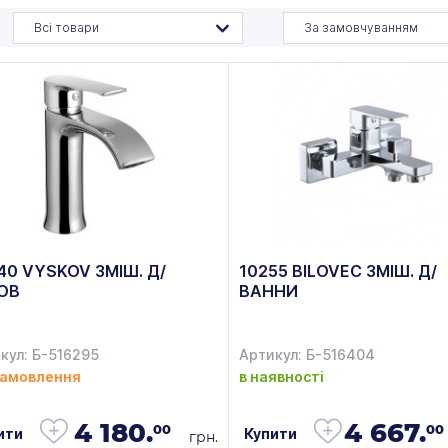
Всі товари
За замовчуванням
40 VYSKOV ЗМІШ. Д/
10255 BILOVEC ЗМІШ. Д/
ОВ
ВАННИ
кул: Б-516295
Артикул: Б-516404
замовлення
в наявності
4 180.
4 667.
00
00
ити
Купити
грн.