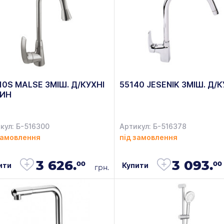
10S MALSE ЗМІШ. Д/КУХНІ
55140 JESENIK ЗМІШ. Д/К
ИН
кул: Б-516300
Артикул: Б-516378
замовлення
під замовлення
3 626.
3 093.
00
00
ити
Купити
грн.