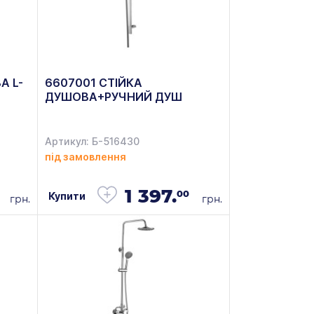
А L-
6607001 СТІЙКА
ДУШОВА+РУЧНИЙ ДУШ
Артикул: Б-516430
під замовлення
1 397.
00
Купити
грн.
грн.