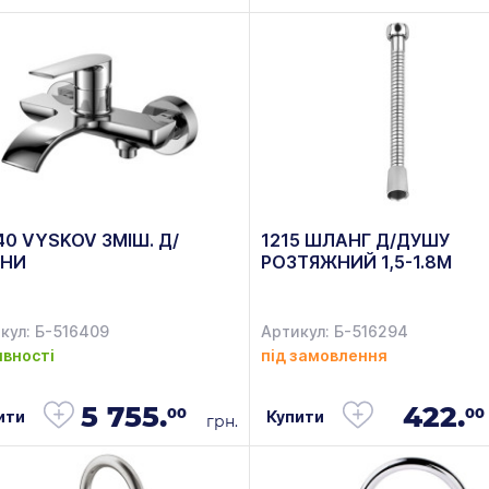
40 VYSKOV ЗМІШ. Д/
1215 ШЛАНГ Д/ДУШУ
ННИ
РОЗТЯЖНИЙ 1,5-1.8М
кул: Б-516409
Артикул: Б-516294
явності
під замовлення
5 755.
422.
00
00
ити
Купити
грн.