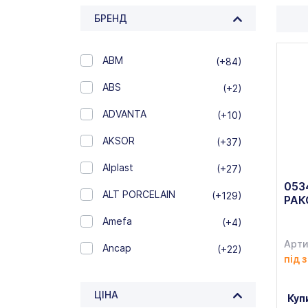
БРЕНД
ABM
(+84)
ABS
(+2)
ADVANTA
(+10)
AKSOR
(+37)
Alplast
(+27)
053
ALT PORCELAIN
(+129)
РАК
Amefa
(+4)
Арти
Ancap
(+22)
під 
APS
(+27)
ЦІНА
Куп
ARAVEN
(+103)