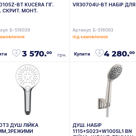
0105Z-BT KUCERA ГІГ.
VR30704U-BT НАБІР ДЛЯ
. СКРИТ. МОНТ.
кул: Б-516039
Артикул: Б-516093
замовлення
під замовлення
3 570.
4 280.
00
00
ити
Купити
грн.
0T3 ДУШ ЛІЙКА
ДУШ. НАБІР
ММ,3РЕЖИМИ
1115+S023+W100SL1 BN