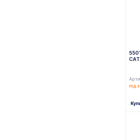
Bayris
(+5)
BEHCET
(+70)
Bellini
(+8)
Berghoff
(+365)
Bergner
550
(+2)
САТ
BESSER
(+1)
Bisetti
(+8)
Арти
під 
BOGAZİCİ
(+79)
BOHEMIA
(+458)
Куп
Bolero
(+16)
Bonna
(+236)
Bormioli Rocco
(+113)