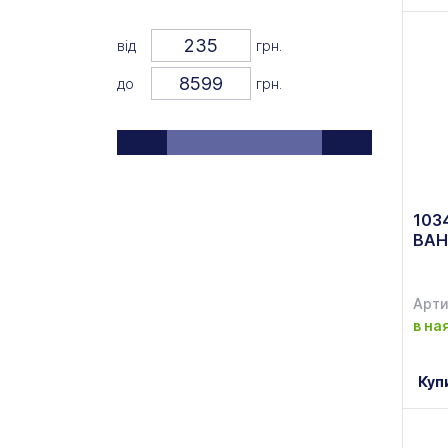
Arcoroc
(+88)
від
грн.
ARCOS
(+311)
до
грн.
Ariane
(+40)
Arles
(+18)
Armstrong
(+1)
103
ARTglass
(+1)
ВА
ARTISAN
(+6)
Astera
Арти
(+40)
в на
Atlas
(+30)
Aureti
Куп
(+16)
Bartscher
(+1)