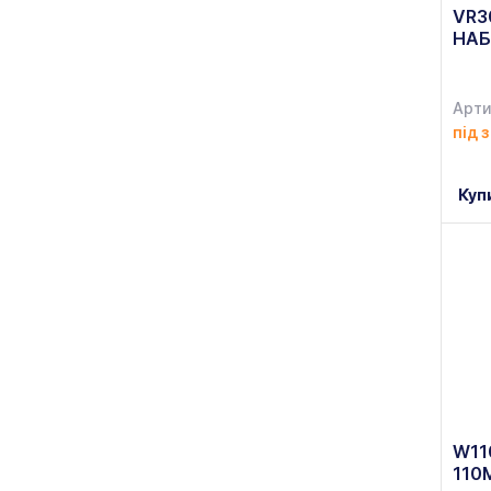
VR3
Durobor
НАБ
(+17)
Durplastics
(+11)
Арти
ECLAT
(+13)
під 
Edler
(+2)
Куп
Eger
(+5)
EKO
(+2)
Elite
(+4)
Empire
(+395)
ETERNUM
(+52)
EWT
(+1)
W11
FANCY MARBLE
(+38)
110