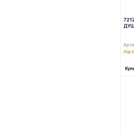
Co-Rect
(+1)
Colorina
(+9)
721
ДУ
Cosy&Trendy
(+22)
Craftsman
(+2)
Арти
Creavit
(+1)
під 
CRISTAL
(+11)
Куп
Cristal d'Arques
(+9)
Decoral
(+1)
Distar
(+9)
DİZDAR
(+38)
Dospel
(+25)
Dufa
(+5)