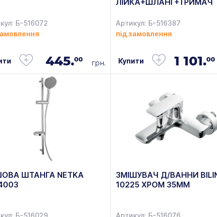
ЛІЙКА+ШЛАНГ+ТРИМАЧ
кул: Б-516072
Артикул: Б-516387
замовлення
під замовлення
445.
1 101.
00
00
ити
Купити
грн.
ОВА ШТАНГА NETKA
ЗМІШУВАЧ Д/ВАННИ BILI
4003
10225 ХРОМ 35ММ
кул: Б-516029
Артикул: Б-516076