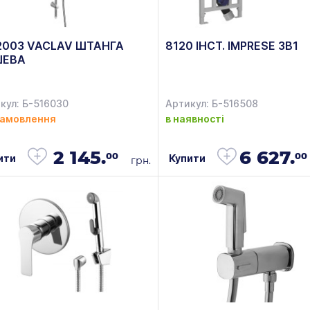
2003 VACLAV ШТАНГА
8120 ІНСТ. IMPRESE 3В1
ШЕВА
кул: Б-516030
Артикул: Б-516508
замовлення
в наявності
2 145.
6 627.
00
00
ити
Купити
грн.