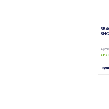
BOSCH
(+15)
BRIZOLL
(+43)
Budjet Line
(+1)
554
ВИС
Bustilat
(+1)
By Bone
(+37)
Арти
в на
CEMARK
(+1)
Ceresit
(+30)
Куп
CERSANIT
(+266)
Chef&Sommelier
(+38)
Chocolate World
(+5)
Churchill
(+53)