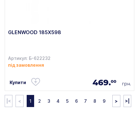
GLENWOOD 185X598
Артикул: Б-622232
під замовлення
469.
00
Купити
грн.
|<
<
1
2
3
4
5
6
7
8
9
>
>|