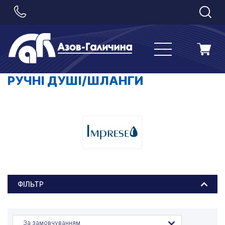
РУЧНІ ДУШІ/ШЛАНГИ
ФІЛЬТР
За замовчуванням