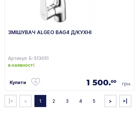
ЗМІШУВАЧ ALGEO BAG4 Д/КУХНІ
Артикул: Б-513051
в наявності
1 500.
00
Купити
грн.
|<
<
1
2
3
4
5
>
>|