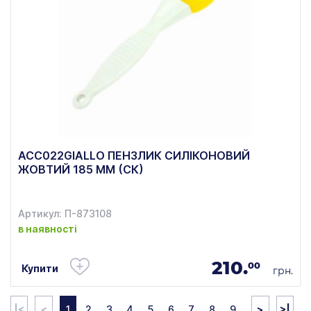
ACC022GIALLO ПЕНЗЛИК СИЛІКОНОВИЙ
ЖОВТИЙ 185 ММ (СК)
Артикул: П-873108
в наявності
210.
00
Купити
грн.
|<
<
1
2
3
4
5
6
7
8
9
>
>|