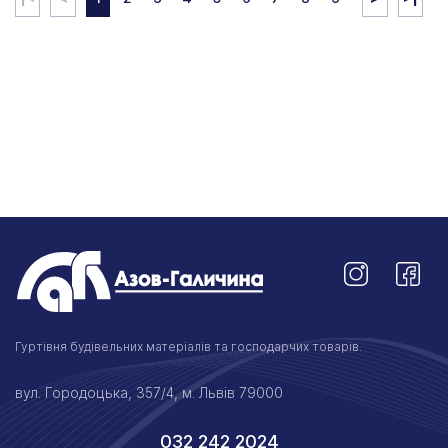
Гуртівня будівельних матеріалів та господарчих товарів.
вул. Городоцька, 357/4, м. Львів 79000
032 242 2024