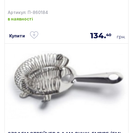
Артикул: П-860184
в наявності
134.
40
Купити
грн.