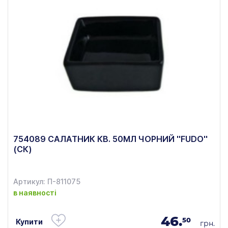
754089 САЛАТНИК КВ. 50МЛ ЧОРНИЙ ''FUDO''
(СК)
Артикул: П-811075
в наявності
46.
50
Купити
грн.