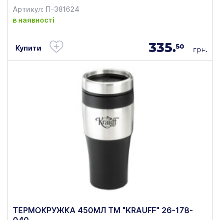
Артикул: П-381624
в наявності
335.
50
Купити
грн.
ТЕРМОКРУЖКА 450МЛ TM "KRAUFF" 26-178-
040