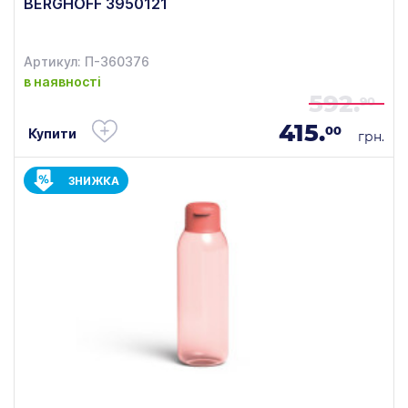
BERGHOFF 3950121
Артикул: П-360376
в наявності
592.
90
415.
00
Купити
грн.
ЗНИЖКА