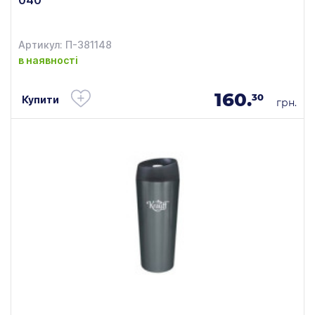
Артикул: П-381148
в наявності
160.
30
Купити
грн.