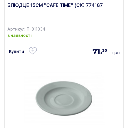
БЛЮДЦЕ 15СМ ''СAFE TIME'' (СК) 774187
Артикул: П-811034
в наявності
71.
30
Купити
грн.