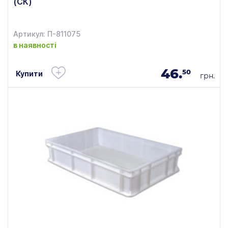
(СК)
Артикул: П-811075
в наявності
46.
50
Купити
грн.