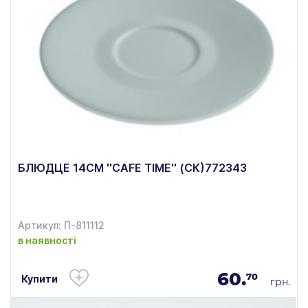
БЛЮДЦЕ 14СМ ''СAFE TIME'' (СК)772343
Артикул: П-811112
в наявності
60.
70
Купити
грн.