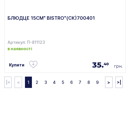
БЛЮДЦЕ 15СМ" BISTRO"(СК)700401
Артикул: П-811123
в наявності
35.
40
Купити
грн.
|<
<
1
2
3
4
5
6
7
8
9
>
>|