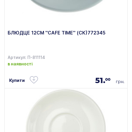
БЛЮДЦЕ 12СМ ''СAFE TIME'' (СК)772345
Артикул: П-811114
в наявності
51.
00
Купити
грн.