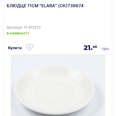
БЛЮДЦЕ 11СМ ''ELARA'' (СК)739674
Артикул: П-811572
в наявності
21.
40
Купити
грн.