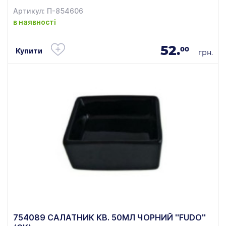
Артикул: П-854606
в наявності
52.
00
Купити
грн.
754089 САЛАТНИК КВ. 50МЛ ЧОРНИЙ ''FUDO''