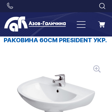
РАКОВИНА 60СМ PRESIDENT УКР.