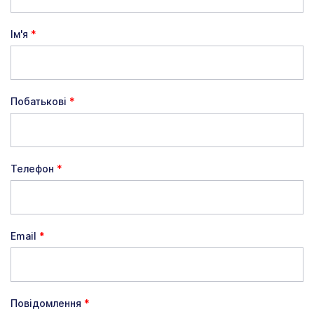
Ім'я
*
Побатькові
*
Телефон
*
Email
*
Повідомлення
*