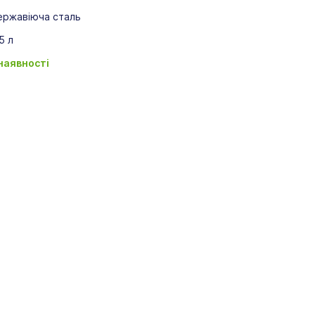
ержавіюча сталь
5 л
 наявності