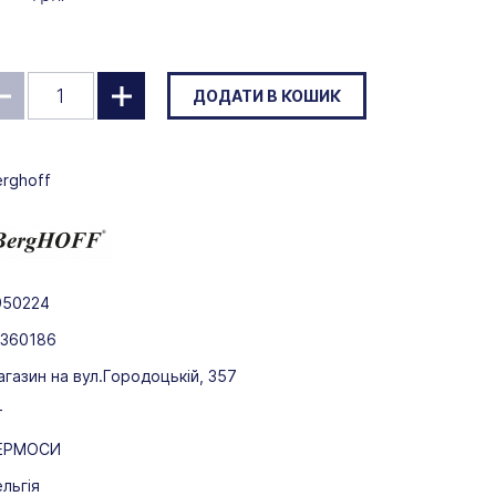
ДОДАТИ В КОШИК
erghoff
950224
-360186
газин на вул.Городоцькій, 357
т
ЕРМОСИ
льгія