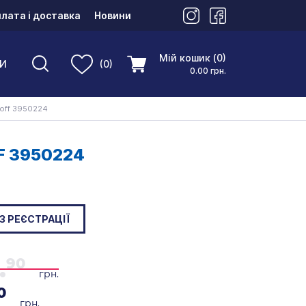
лата і доставка
Новини
Мій кошик (0)
И
(0)
0.00 грн.
off 3950224
F 3950224
З РЕЄСТРАЦІЇ
.
90
грн.
0
грн.