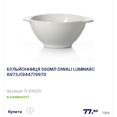
БУЛЬЙОННИЦЯ 560МЛ DIWALI LUMINARC
6973J(9447)9970
Артикул: П-616251
в наявності
77.
80
Купити
грн.