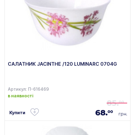
САЛАТНИК JACINTHE /120 LUMINARC 0704G
Артикул: П-616469
в наявності
85.
00
68.
00
Купити
грн.