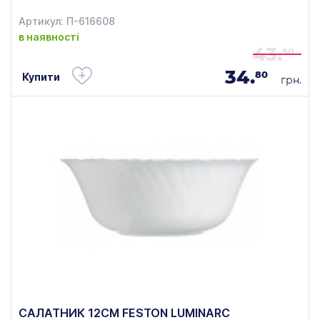
Артикул: П-616608
в наявності
43.
50
34.
80
Купити
грн.
САЛАТНИК 12СМ FESTON LUMINARC