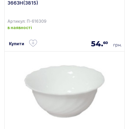
3663H(3815)
Артикул: П-616309
в наявності
54.
60
Купити
грн.