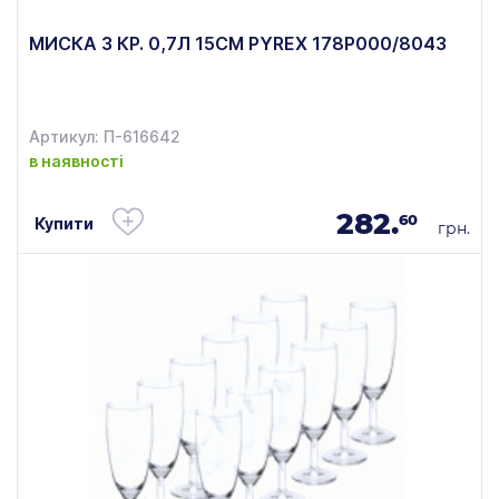
МИСКА З КР. 0,7Л 15СМ PYREX 178P000/8043
Артикул: П-616642
в наявності
282.
60
Купити
грн.