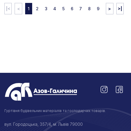
|<
<
1
2
3
4
5
6
7
8
9
>
>|
Гуртівня будівельних матеріалів та господарчих товарів.
вул. Городоцька, 357/4, м. Львів 79000