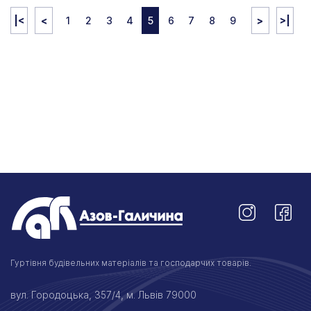
|<
<
1
2
3
4
5
6
7
8
9
>
>|
Гуртівня будівельних матеріалів та господарчих товарів.
вул. Городоцька, 357/4, м. Львів 79000