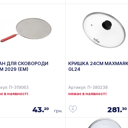
АН ДЛЯ СКОВОРОДИ
КРИШКА 24СМ MAXMARK
М 2029 (ЕМ)
GL24
кул: П-319063
Артикул: П-380238
є в наявності
немає в наявності
43.
281.
20
30
грн.