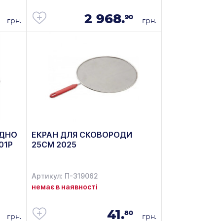
2 968.
90
грн.
грн.
.ДНО
ЕКРАН ДЛЯ СКОВОРОДИ
01P
25СМ 2025
Артикул: П-319062
немає в наявності
41.
80
грн.
грн.