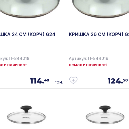
ШКА 24 СМ (КОРЧ) G24
КРИШКА 26 СМ (КОРЧ) G
кул: П-844018
Артикул: П-844019
є в наявності
немає в наявності
114.
124.
40
50
грн.