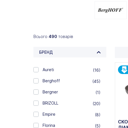
Всього
490
товарів
БРЕНД
Aureti
(16)
Berghoff
(45)
Bergner
(1)
BRIZOLL
(20)
Empire
(8)
СКО
Florina
(5)
ДІА