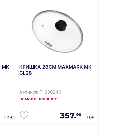
 MK-
КРИШКА 28СМ MAXMARK MK-
GL28
Артикул: П-380240
немає в наявності
357.
90
грн.
грн.