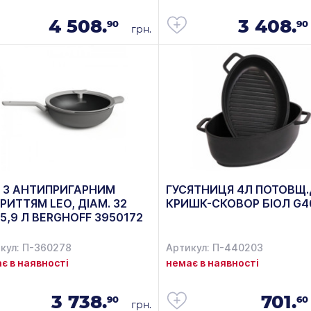
4 508.
3 408.
90
90
грн.
 З АНТИПРИГАРНИМ
ГУСЯТНИЦЯ 4Л ПОТОВЩ
РИТТЯМ LEO, ДІАМ. 32
КРИШК-СКОВОР БІОЛ G4
 5,9 Л BERGHOFF 3950172
кул: П-360278
Артикул: П-440203
є в наявності
немає в наявності
3 738.
701.
90
60
грн.