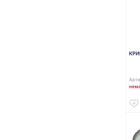
КРИ
Арти
нема