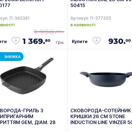
0177
50415
кул: П-360381
Артикул: П-377355
явності
в наявності
1 956.
90
1 369.
930.
80
00
ити
Купити
грн.
ЗНИЖКА
ВОРОДА-ГРИЛЬ З
СКОВОРОДА-СОТЕЙНИК 
ИПРИГАРНИМ
КРИШКИ 26 СМ STONE
РИТТЯМ GEM, ДІАМ. 28
INDUCTION LINE VINZER 
 5,5 Л BERGHOFF 2307307