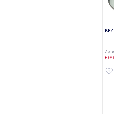
КРИ
Арти
нема