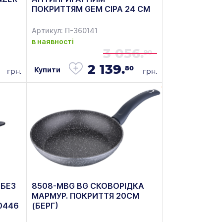
ПОКРИТТЯМ GEM СІРА 24 СМ
2,4 Л BERGHOFF 2307428
Артикул: П-360141
в наявності
3 056.
90
2 139.
80
Купити
грн.
грн.
БЕЗ
8508-MBG BG СКОВОРІДКА
МАРМУР. ПОКРИТТЯ 20СМ
50446
(БЕРГ)