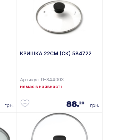
КРИШКА 22СМ (СК) 584722
Артикул: П-844003
немає в наявності
88.
20
грн.
грн.