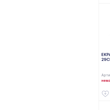
ЕКР
29С
Арти
нема