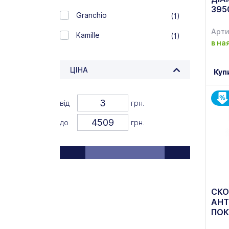
395
Granchio
(1)
Арти
Kamille
(1)
в на
Korkmaz
(2)
ЦІНА
Куп
Krauff
(30)
Lacor
(4)
від
грн.
Lessner
(5)
до
грн.
Lurta
(7)
Martex
(2)
MAXMARK
(68)
СКО
PIXEL
(8)
АНТ
ПОК
RINGEL
(69)
СМ,