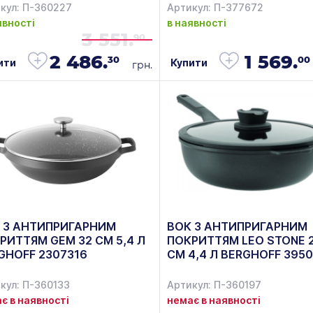
кул: П-360227
Артикул: П-377672
явності
в наявності
3 551.
90
2 486.
1 569.
30
00
ити
Купити
грн.
 З АНТИПРИГАРНИМ
ВОК З АНТИПРИГАРНИМ
РИТТЯМ GEM 32 СМ 5,4 Л
ПОКРИТТЯМ LEO STONE 
GHOFF 2307316
СМ 4,4 Л BERGHOFF 395
кул: П-360133
Артикул: П-360197
є в наявності
немає в наявності