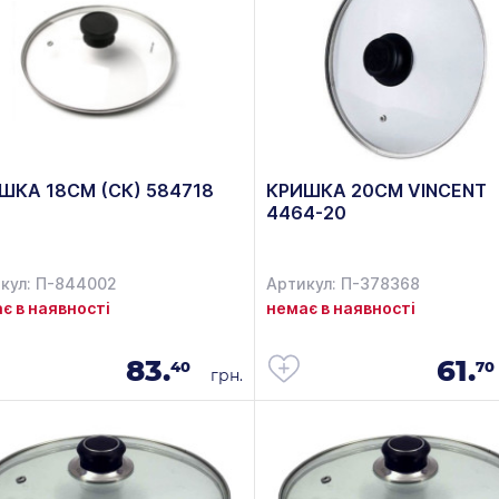
ШКА 18СМ (СК) 584718
КРИШКА 20СМ VINCENT
4464-20
кул: П-844002
Артикул: П-378368
є в наявності
немає в наявності
83.
61.
40
70
грн.