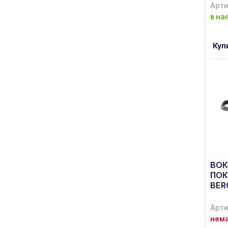
S&T
Арти
(8)
в на
Vincent
(8)
Vinzer
Куп
(50)
Біол
(80)
ВОК
ПОК
BER
Арти
нема