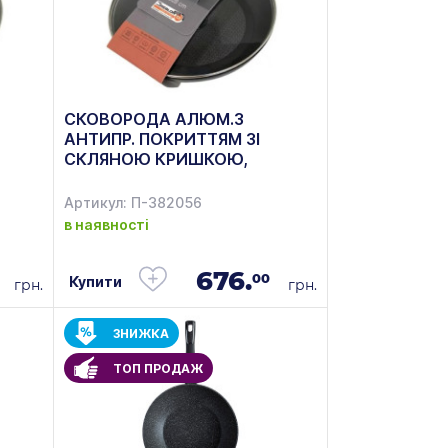
СКОВОРОДА АЛЮМ.З
АНТИПР. ПОКРИТТЯМ ЗІ
СКЛЯНОЮ КРИШКОЮ,
22-
ДІАМ.24СМ KRAUFF 88-222-
121
Артикул: П-382056
в наявності
676.
00
Купити
грн.
грн.
ЗНИЖКА
ТОП ПРОДАЖ