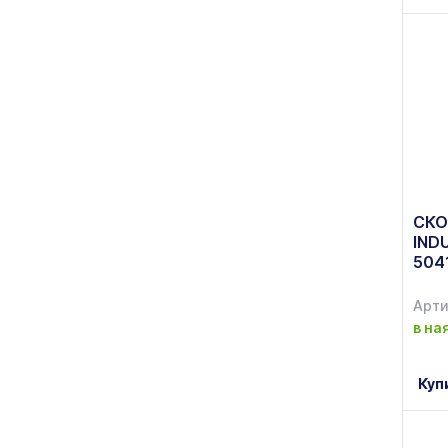
СКО
IND
504
Арти
в на
Куп