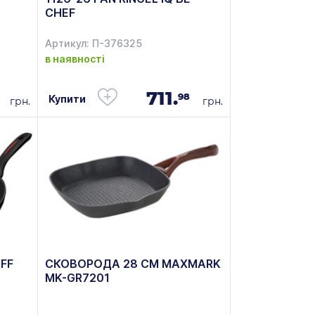
CHEF
Артикул: П-376325
в наявності
711.
98
Купити
грн.
грн.
FF
СКОВОРОДА 28 СМ MAXMARK
MK-GR7201