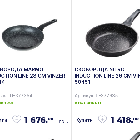
ВОРОДА MARMO
СКОВОРОДА NITRO
UCTION LINE 28 СМ VINZER
INDUCTION LINE 26 СМ VI
14
50451
кул: П-377354
Артикул: П-377635
явності
в наявності
1 676.
1 418.
00
00
ити
Купити
грн.