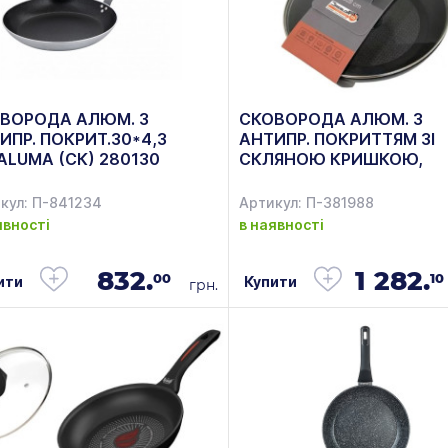
ВОРОДА АЛЮМ. З
СКОВОРОДА АЛЮМ. З
ИПР. ПОКРИТ.30*4,3
АНТИПР. ПОКРИТТЯМ ЗІ
ALUMA (СК) 280130
СКЛЯНОЮ КРИШКОЮ,
ДІАМ.28СМ KRAUFF 88-2
116
кул: П-841234
Артикул: П-381988
явності
в наявності
832.
1 282.
00
10
ити
Купити
грн.