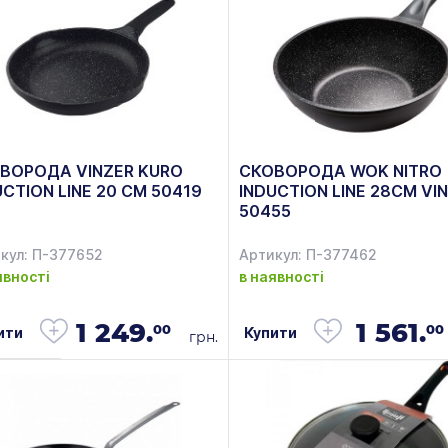
ВОРОДА VINZER KURO
СКОВОРОДА WOK NITRO
UCTION LINE 20 СМ 50419
INDUCTION LINE 28СМ VI
50455
кул: П-377652
Артикул: П-377462
явності
в наявності
1 249.
1 561.
00
00
ити
Купити
грн.