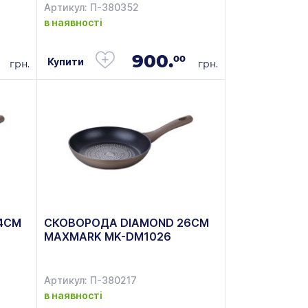
Артикул: П-380352
в наявності
900.
00
Купити
грн.
грн.
4СМ
СКОВОРОДА DIAMOND 26СМ
MAXMARK MK-DM1026
Артикул: П-380217
в наявності