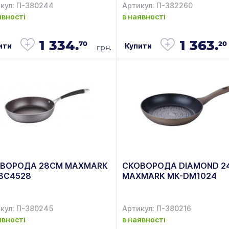
кул: П-380244
Артикул: П-382260
явності
в наявності
1 334.
1 363.
70
20
ити
Купити
грн.
ВОРОДА 28СМ MAXMARK
СКОВОРОДА DIAMOND 2
BC4528
MAXMARK MK-DM1024
кул: П-380245
Артикул: П-380216
явності
в наявності