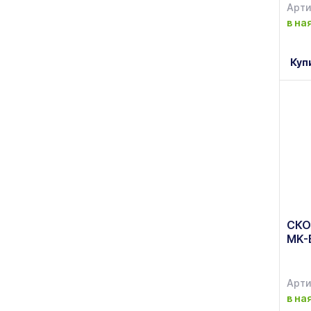
S&T
Арти
(8)
в на
Vincent
(8)
Vinzer
Куп
(50)
Біол
(80)
СКО
MK-
Арти
в на