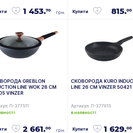
1 453.
815.
70
00
ити
Купити
грн.
ВОРОДА GREBLON
СКОВОРОДА KURO INDUC
UCTION LINE WOK 28 СМ
LINE 26 CM VINZER 50421
05 VINZER
кул: П-377511
Артикул: П-377615
явності
в наявності
2 661.
1 629.
00
00
ити
Купити
грн.