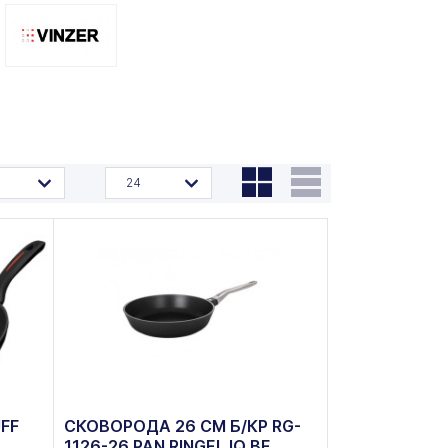
24
FF
СКОВОРОДА 26 СМ Б/КР RG-
1126-26 PAN RINGEL IQ BE