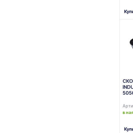
Куп
СКО
IND
505
Арти
в на
Куп