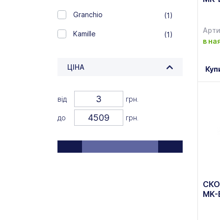
Granchio
(1)
Арти
Kamille
(1)
в на
Korkmaz
(2)
ЦІНА
Куп
Krauff
(30)
Lacor
(4)
від
грн.
Lessner
(5)
до
грн.
Lurta
(7)
Martex
(2)
MAXMARK
(68)
СКО
PIXEL
(8)
MK-
RINGEL
(69)