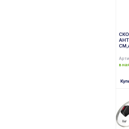
СКО
АНТ
СМ,
Арти
в на
Куп