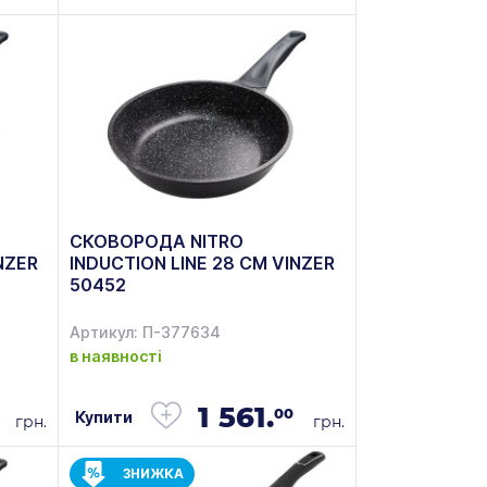
СКОВОРОДА NITRO
NZER
INDUCTION LINE 28 СМ VINZER
50452
Артикул: П-377634
в наявності
1 561.
00
Купити
грн.
грн.
ЗНИЖКА