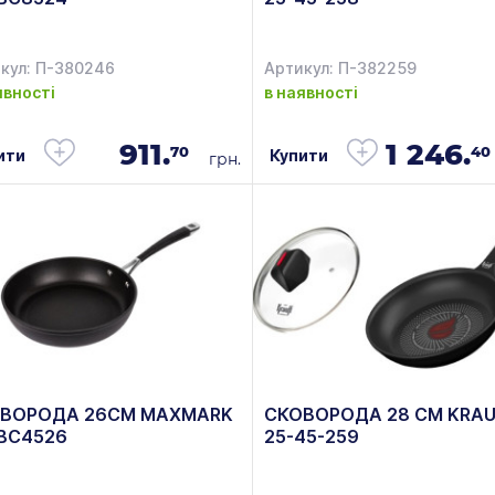
кул: П-380246
Артикул: П-382259
явності
в наявності
911.
1 246.
70
40
ити
Купити
грн.
ВОРОДА 26СМ MAXMARK
СКОВОРОДА 28 СМ KRAU
BC4526
25-45-259