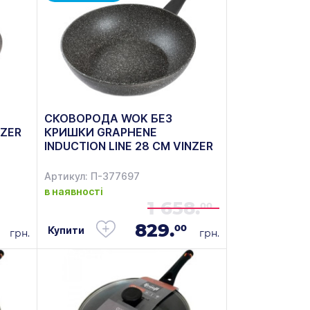
СКОВОРОДА WOK БЕЗ
NZER
КРИШКИ GRAPHENE
INDUCTION LINE 28 СМ VINZER
50411
Артикул: П-377697
в наявності
1 658.
00
829.
00
Купити
грн.
грн.