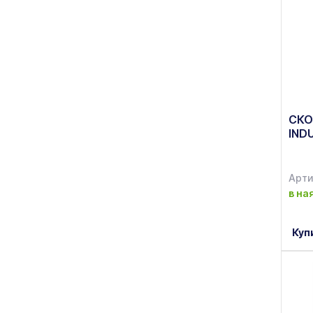
СКО
IND
Арти
в на
Куп