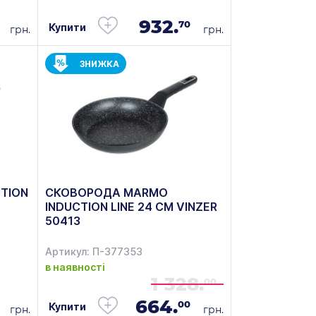
932.
70
Купити
грн.
грн.
ЗНИЖКА
TION
СКОВОРОДА MARMO
INDUCTION LINE 24 СМ VINZER
50413
Артикул: П-377353
в наявності
1 328.
00
664.
00
Купити
грн.
грн.