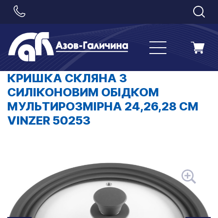
КРИШКА СКЛЯНА З
СИЛІКОНОВИМ ОБІДКОМ
МУЛЬТИРОЗМІРНА 24,26,28 СМ
VINZER 50253