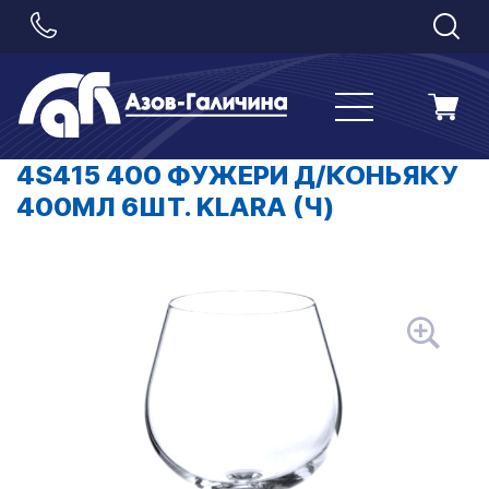
4S415 400 ФУЖЕРИ Д/КОНЬЯКУ
400МЛ 6ШТ. KLARA (Ч)