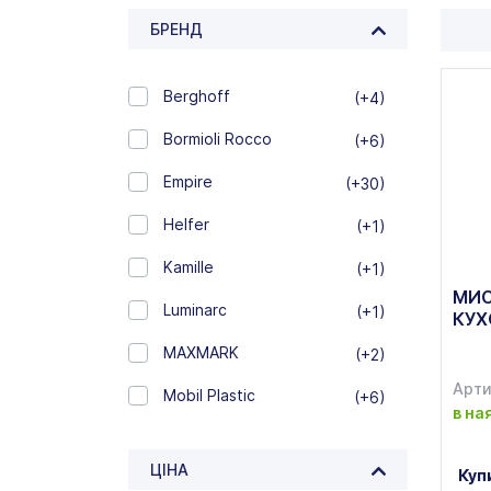
БРЕНД
Berghoff
(+4)
Bormioli Rocco
(+6)
Empire
(+30)
Helfer
(+1)
Kamille
(+1)
МИС
Luminarc
(+1)
КУХ
MAXMARK
(+2)
Арти
Mobil Plastic
(+6)
в на
NORMAK
(+1)
ЦІНА
Куп
S&T
(+1)