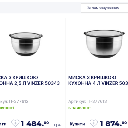
За замовчуванням
КА З КРИШКОЮ
МИСКА З КРИШКОЮ
ОННА 2,5 Л VINZER 50343
КУХОННА 4 Л VINZER 50
кул: П-377612
Артикул: П-377613
явності
в наявності
1 484.
1 874.
00
00
ити
Купити
грн.