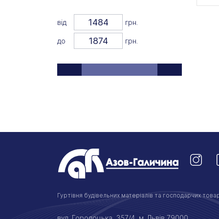
Vincent
(+1)
від
грн.
Vinzer
до
грн.
Wilmax
(+1)
ДФЗ
(+1)
Металац
(+2)
Новомосковський посуд
(+80)
Гуртівня будівельних матеріалів та господарчих товар
вул. Городоцька, 357/4, м. Львів 79000