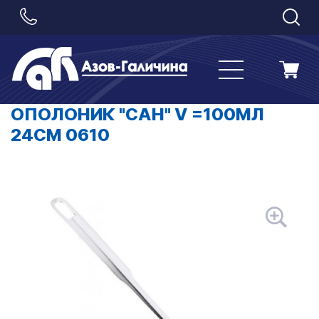
ОПОЛОНИК "САН" V =100МЛ
24СМ 0610