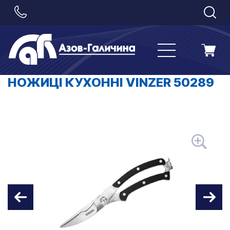
НОЖИЦІ КУХОННІ VINZER 50289