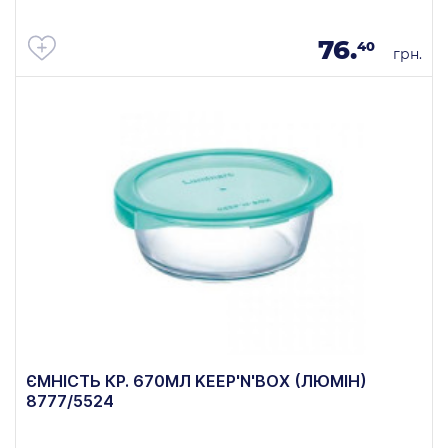
76.
40
грн.
ЄМНІСТЬ КР. 670МЛ KEEP'N'BOX (ЛЮМІН)
8777/5524