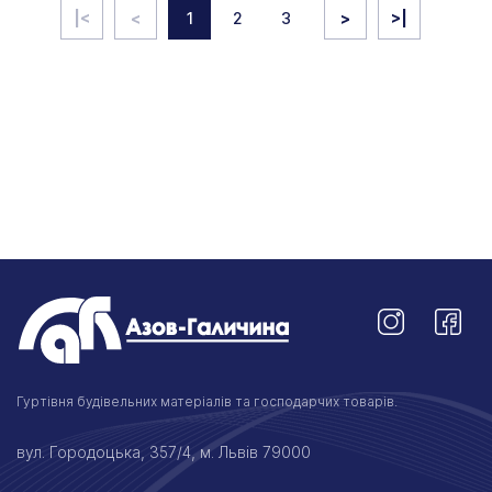
|<
<
1
2
3
>
>|
Гуртівня будівельних матеріалів та господарчих товарів.
вул. Городоцька, 357/4, м. Львів 79000