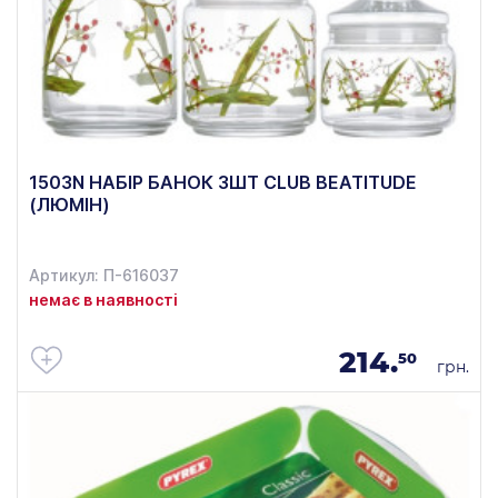
1503N НАБІР БАНОК 3ШТ CLUB BEATITUDE
(ЛЮМІН)
Артикул: П-616037
немає в наявності
214.
50
грн.