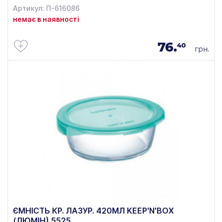
Артикул: П-616086
немає в наявності
76.
40
грн.
ЄМНІСТЬ КР. ЛАЗУР. 420МЛ KEEP'N'BOX
(ЛЮМІН) 5525