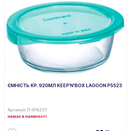
ЄМНІСТЬ КР. 920МЛ KEEP'N'BOX LAGOON P5523
Артикул: П-616237
немає в наявності