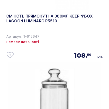
ЄМНІСТЬ ПРЯМОКУТНА 380МЛ KEEP'N'BOX
LAGOON LUMINARC P5519
Артикул: П-616647
немає в наявності
108.
50
грн.