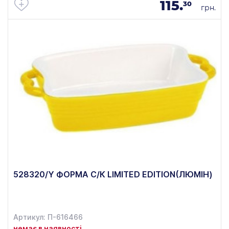
115.
30
грн.
528320/Y ФОРМА С/К LIMITED EDITION(ЛЮМІН)
Артикул: П-616466
немає в наявності