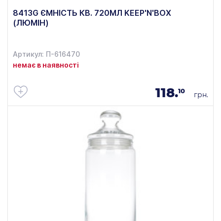
8413G ЄМНІСТЬ КВ. 720МЛ KEEP'N'BOX
(ЛЮМІН)
Артикул: П-616470
немає в наявності
118.
10
грн.