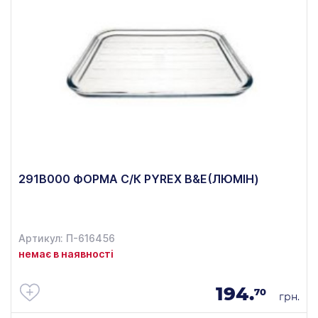
291В000 ФОРМА С/К PYREX B&E(ЛЮМІН)
Артикул: П-616456
немає в наявності
194.
70
грн.