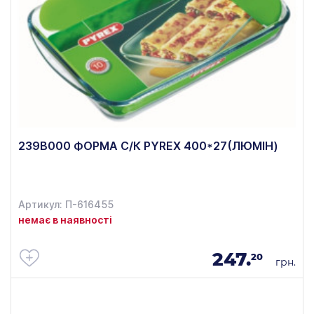
239В000 ФОРМА С/К PYREX 400*27(ЛЮМІН)
Артикул: П-616455
немає в наявності
247.
20
грн.