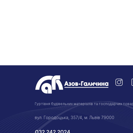
Гуртівня будівельних матеріалів та господарчих товар
вул. Городоцька, 357/4, м. Львів 79000
032 242 2024