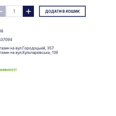
ДОДАТИ В КОШИК
08
837094
газин на вул.Городоцькій, 357
газин на вул.Кульпарківська, 139
наявності