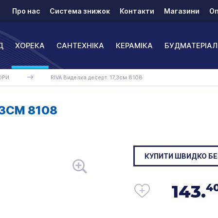
Про нас
Система знижок
Контакти
Магазини
Оп
Д
ХОРЕКА
САНТЕХНІКА
КЕРАМІКА
БУДМАТЕРІАЛ
ОРИ
RIVA Виделка десерт. 17,3см 8108
,3СМ 8108
КУПИТИ ШВИДКО БЕ
143.
4