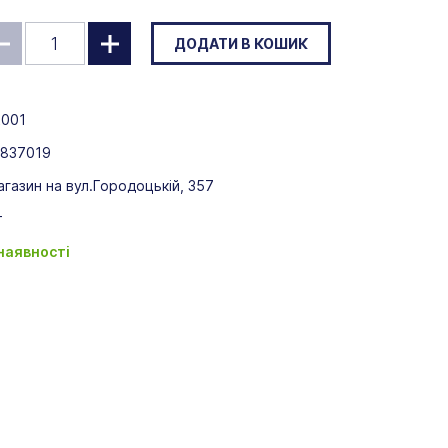
ДОДАТИ В КОШИК
t001
-837019
газин на вул.Городоцькій, 357
т
 наявності