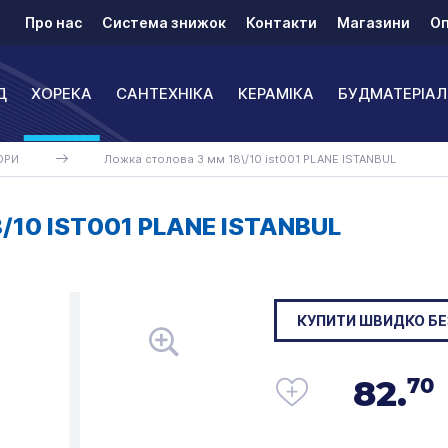
Про нас
Система знижок
Контакти
Магазини
Оп
Д
ХОРЕКА
САНТЕХНІКА
КЕРАМІКА
БУДМАТЕРІАЛ
ОРИ
Ложка столова 3 мм 18\/10 ist001 PLANE ISTANBUL
10 IST001 PLANE ISTANBUL
КУПИТИ ШВИДКО БЕ
82.
70