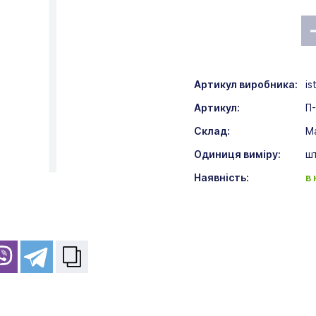
Артикул виробника:
is
Артикул:
П
Склад:
Ма
Одиниця виміру:
ш
Наявність:
в