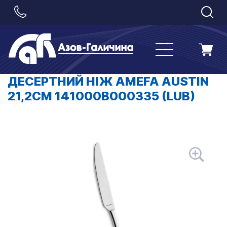
ДЕСЕРТНИЙ НІЖ AMEFA AUSTIN
21,2СМ 141000B000335 (LUB)