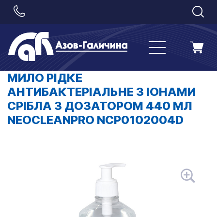
МИЛО РІДКЕ
АНТИБАКТЕРІАЛЬНЕ З ІОНАМИ
СРІБЛА З ДОЗАТОРОМ 440 МЛ
NEOCLEANPRO NCP0102004D