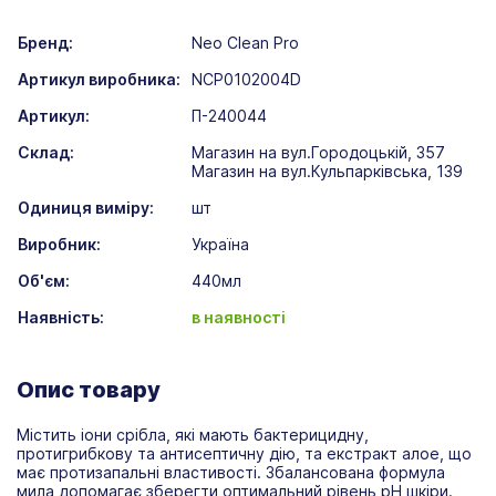
Бренд:
Neo Clean Pro
Артикул виробника:
NCP0102004D
Артикул:
П-240044
Склад:
Магазин на вул.Городоцькій, 357
Магазин на вул.Кульпарківська, 139
Одиниця виміру:
шт
Виробник:
Україна
Об'єм:
440мл
Наявність:
в наявності
Опис товару
Містить іони срібла, які мають бактерицидну,
протигрибкову та антисептичну дію, та екстракт алое, що
має протизапальні властивості. Збалансована формула
мила допомагає зберегти оптимальний рівень рН шкіри.