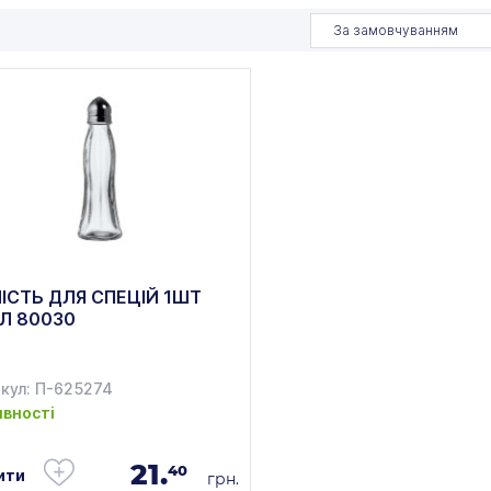
За замовчуванням
ІСТЬ ДЛЯ СПЕЦІЙ 1ШТ
Л 80030
кул: П-625274
явності
21.
40
ити
грн.