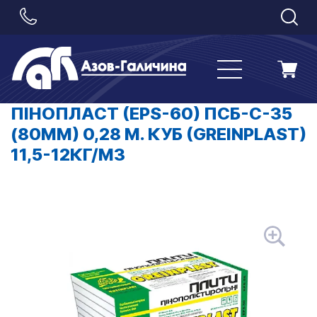
ПІНОПЛАСТ (EPS-60) ПСБ-С-35
(80ММ) 0,28 М. КУБ (GREINPLAST)
11,5-12КГ/М3