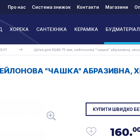
Про нас
Система знижок
Контакти
Магазини
Оп
Д
ХОРЕКА
САНТЕХНІКА
КЕРАМІКА
БУДМАТЕРІАЛ
МЕНТ
Щітка для КШМ 75 мм, нейлонова "чашка" абразивна, хвост
ЕЙЛОНОВА "ЧАШКА" АБРАЗИВНА, Х
КУПИТИ ШВИДКО БЕ
160.
0