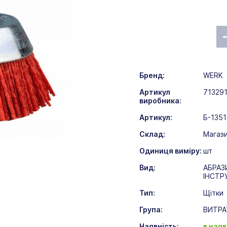
Бренд:
WERK
Артикул
71329
виробника:
Артикул:
Б-135
Склад:
Магази
Одиниця виміру:
шт
Вид:
АБРАЗ
ІНСТР
Тип:
Щітки
Група:
ВИТРА
Наявність:
в наяв