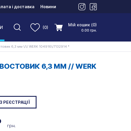
лата і доставка
Новини
Мій кошик (0)
И
(0)
0.00 грн.
овик 6,3 мм \/\/ WERK 104916\/7132914 *
ВОСТОВИК 6,3 ММ // WERK
З РЕЄСТРАЦІЇ
0
грн.