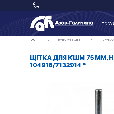
ПОСУ
БУДМАТЕРІАЛИ
ІНСТРУ
ЩІТКА ДЛЯ КШМ 75 ММ, Н
104916/7132914 *