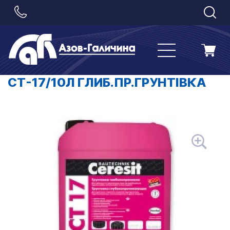
CT-17/10Л ГЛИБ.ПР.ГРУНТІВКА