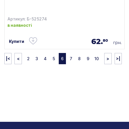
Артикул: Б-525274
в наявності
62.
80
Купити
грн.
|<
<
2
3
4
5
6
7
8
9
10
>
>|