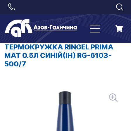
ТЕРМОКРУЖКА RINGEL PRIMA
MAT 0.5Л СИНІЙ(ІН) RG-6103-
500/7