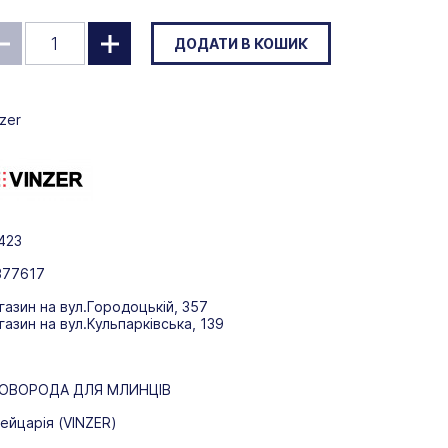
ДОДАТИ В КОШИК
zer
423
377617
газин на вул.Городоцькій, 357
газин на вул.Кульпарківська, 139
ОВОРОДА ДЛЯ МЛИНЦІВ
ейцарія (VINZER)