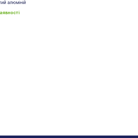
тий алюміній
наявності