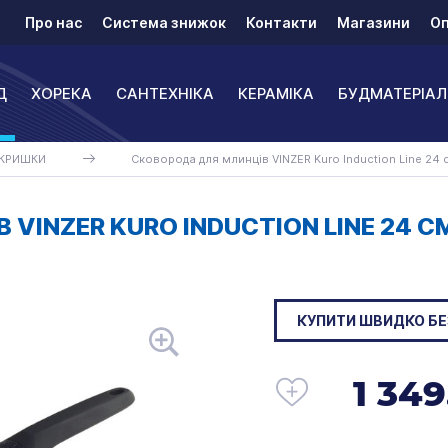
Про нас
Система знижок
Контакти
Магазини
Оп
Д
ХОРЕКА
САНТЕХНІКА
КЕРАМІКА
БУДМАТЕРІАЛ
 КРИШКИ
Сковорода для млинців VINZER Kuro Induction Line 24
VINZER KURO INDUCTION LINE 24 С
КУПИТИ ШВИДКО БЕ
1 349