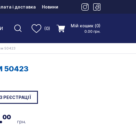
лата і доставка
Новини
Мій кошик (0)
И
(0)
0.00 грн.
 см 50423
М 50423
З РЕЄСТРАЦІЇ
.
00
грн.