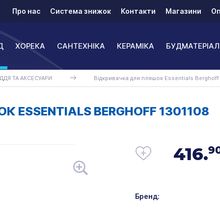
Про нас
Система знижок
Контакти
Магазини
Оп
Д
ХОРЕКА
САНТЕХНІКА
КЕРАМІКА
БУДМАТЕРІАЛ
ДДЯ ТА АКСЕСУАРИ
Відкривачка для пляшок Essentials Berghoff
К ESSENTIALS BERGHOFF 1301108
416.
9
Бренд: