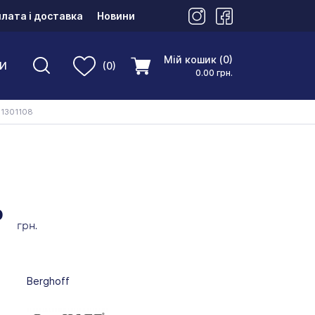
лата і доставка
Новини
Мій кошик (0)
И
(0)
0.00 грн.
 1301108
0
грн.
Berghoff