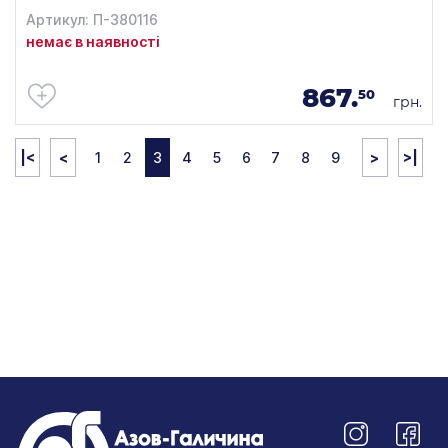
Артикул: П-380116
немає в наявності
867.
50
грн.
|<
<
1
2
3
4
5
6
7
8
9
>
>|