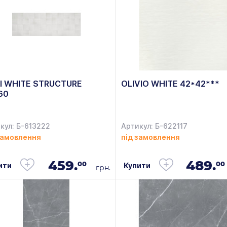
I WHITE STRUCTURE
OLIVIO WHITE 42*42***
60
кул: Б-613222
Артикул: Б-622117
замовлення
під замовлення
459.
489.
00
00
ити
Купити
грн.