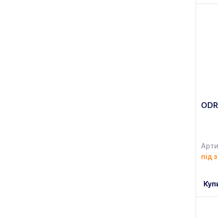
ODR
Арти
під 
Куп