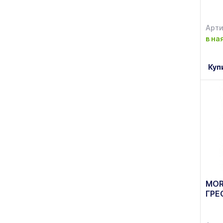
Арти
в на
Куп
MOR
ГРЕ