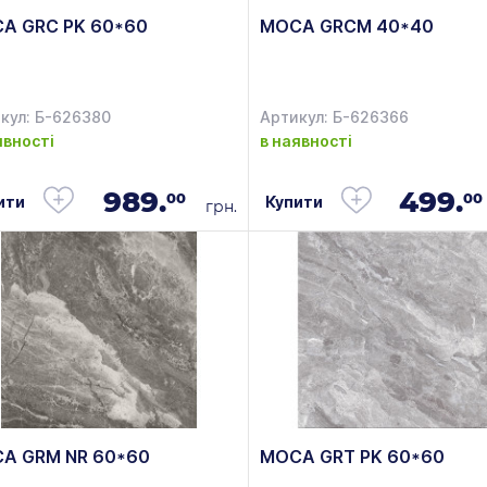
A GRC PK 60*60
MOCA GRCM 40*40
кул: Б-626380
Артикул: Б-626366
явності
в наявності
989.
499.
00
00
ити
Купити
грн.
A GRM NR 60*60
MOCA GRT PK 60*60