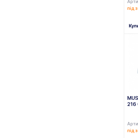
Арти
під 
Куп
MUS
216
Арти
під 