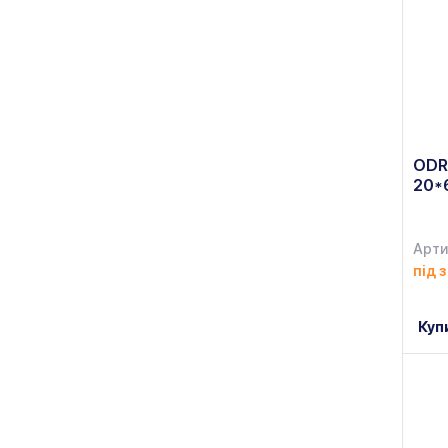
ODR
20*
Арти
під 
Куп