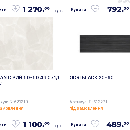
95
1 270.
792.
00
00
ити
Купити
грн.
AN СІРИЙ 60*60 46 071/L
ODRI BLACK 20*60
С
кул: Б-621210
Артикул: Б-613221
замовлення
під замовлення
1 100.
489.
00
00
ити
Купити
грн.