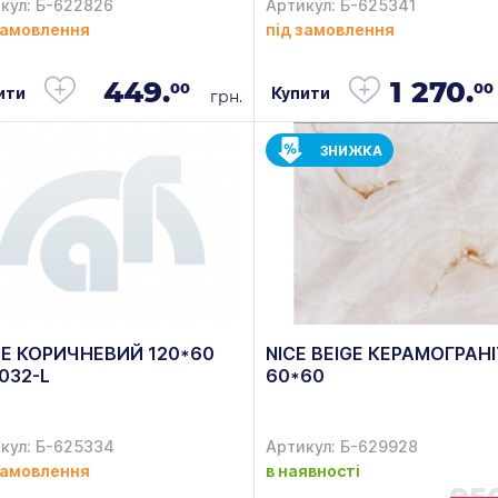
кул: Б-622826
Артикул: Б-625341
замовлення
під замовлення
449.
1 270.
00
00
ити
Купити
грн.
ЗНИЖКА
E КОРИЧНЕВИЙ 120*60
NICE BEIGE КЕРАМОГРАНІ
 032-L
60*60
кул: Б-625334
Артикул: Б-629928
замовлення
в наявності