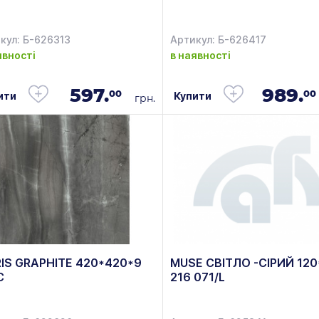
кул: Б-626313
Артикул: Б-626417
явності
в наявності
597.
989.
00
00
ити
Купити
грн.
IS GRAPHITE 420*420*9
MUSE CВІТЛО -СІРИЙ 12
С
216 071/L