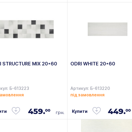
I STRUCTURE MIX 20*60
ODRI WHITE 20*60
кул: Б-613223
Артикул: Б-613220
замовлення
під замовлення
459.
449.
00
00
ити
Купити
грн.