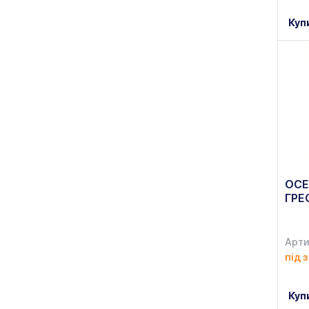
Куп
OCE
ГРЕ
Арти
під 
Куп