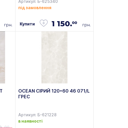
Артикул: Б-625340
під замовлення
1 150.
00
Купити
грн.
грн.
Т
OCEAN СІРИЙ 120*60 46 071/L
ГРЕС
Артикул: Б-621228
в наявності
00