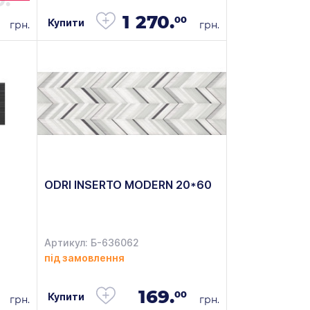
0.
1 270.
00
Купити
грн.
грн.
ODRI INSERTO MODERN 20*60
Артикул: Б-636062
під замовлення
169.
00
Купити
грн.
грн.