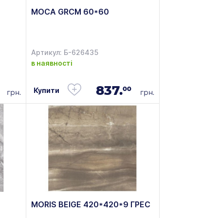
MOCA GRCM 60*60
Артикул: Б-626435
в наявності
837.
00
Купити
грн.
грн.
MORIS BEIGE 420*420*9 ГРЕС