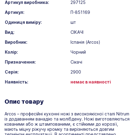
Артикул виробника:
297125
Артикул:
П-851169
Одиниця виміру:
шт
Вид:
СІКАЧІ
Виробник:
Іспанія (Arcos)
Колір:
Чорний
Призначення:
Сікачі
Серія:
2900
Наявність:
немає в наявності
Опис товару
Arcos – професійні кухонні ножі з високоякісної сталі Nitrum
із додаванням ванадію та молібдену. Ножі виготовляються
кованими або ж штампованими, є стійкими до корозії,
мають міцну ріжучу кромку та вирізняються довгим
терміном експлуатації. В асортименті представлено