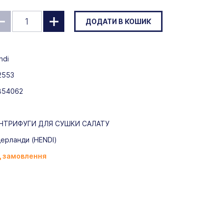
ДОДАТИ В КОШИК
ndi
2553
854062
НТРИФУГИ ДЛЯ СУШКИ САЛАТУ
дерланди (HENDI)
д замовлення