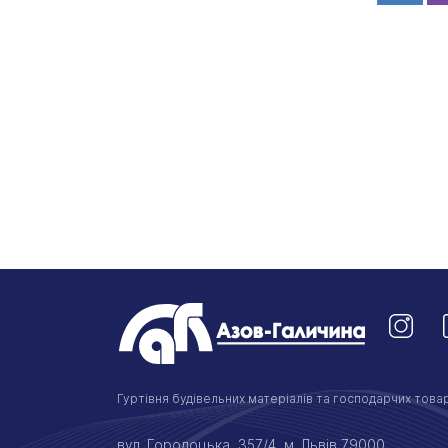
Гуртівня будівельних матеріалів та господарчих товар
вул. Городоцька, 357/4, м. Львів 79000