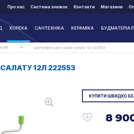
Про нас
Система знижок
Контакти
Магазини
Оп
Д
ХОРЕКА
САНТЕХНІКА
КЕРАМІКА
БУДМАТЕРІАЛ
НТАР
Центрифуга для сушки салату 12л 222553
САЛАТУ 12Л 222553
КУПИТИ ШВИДКО БЕ
8 900