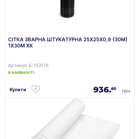
СІТКА ЗВАРНА ШТУКАТУРНА 25Х25Х0,9 (30М)
1Х30М ХК
Артикул: Б-133176
в наявності
936.
60
Купити
грн.