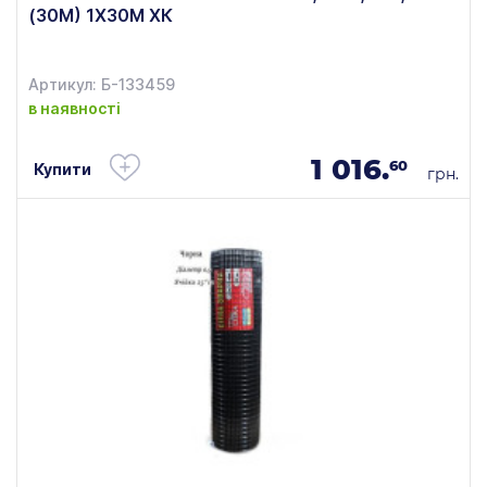
(30М) 1Х30М ХК
Артикул: Б-133459
в наявності
1 016.
60
Купити
грн.