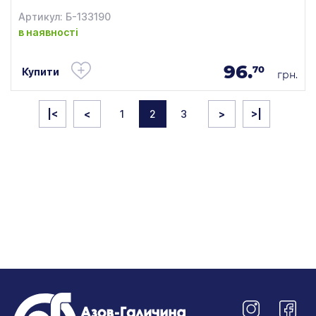
Артикул: Б-133190
в наявності
96.
70
Купити
грн.
|<
<
1
2
3
>
>|