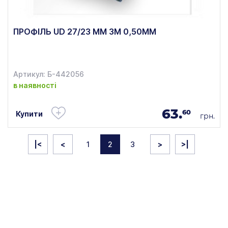
ПРОФІЛЬ UD 27/23 ММ 3М 0,50ММ
Артикул: Б-442056
в наявності
63.
60
Купити
грн.
|<
<
1
2
3
>
>|